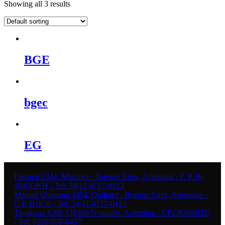
Showing all 3 results
BGE
bgec
EG
Panamá 2344, Martínez - Buenos Aires, Argentina - C.P. B-
1640DKH - Tel: 54-11-4717-0123
Manuel Quintana 2454, Quilmes - Buenos Aires, Argentina -
C.P. B1878 - Tel: 54-11-4717-0123
Tinogasta 4380, Q8300 Neuquén, Argentina - CP.Q8304RTC
- Tel: 0299 659-6457