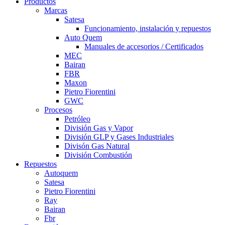
Productos
Marcas
Satesa
Funcionamiento, instalación y repuestos
Auto Quem
Manuales de accesorios / Certificados
MEC
Bairan
FBR
Maxon
Pietro Fiorentini
GWC
Procesos
Petróleo
División Gas y Vapor
División GLP y Gases Industriales
Divisón Gas Natural
División Combustión
Repuestos
Autoquem
Satesa
Pietro Fiorentini
Ray
Bairan
Fbr