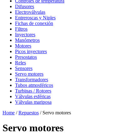
Controles de temperatura
Difusores
Electroválvulas
Entreroscas y Niples
Fichas de conexión
Filtros
Inyectores
Manómetros
Motores
Picos inyectores
Presostatos
Reles
Sensores
Servo motores
Transformadores
Tubos atmosféricos
Turbinas / Rotores
Válvulas esféricas
Válvulas mariposa
Home
/
Repuestos
/ Servo motores
Servo motores