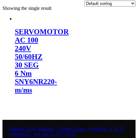
Showing the single result
SERVOMOTOR
AC 100
240V
50/60HZ
30 SEG
6 Nm
SNY6NR220-
m/ms
Panamá 2344, Martínez - Buenos Aires, Argentina - C.P. B-
1640DKH - Tel: 54-11-4717-0123