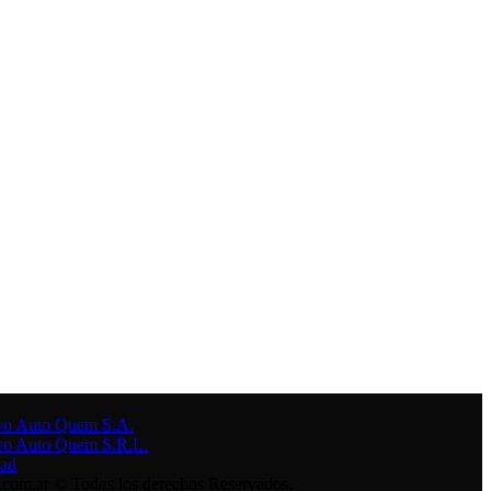
ivo Auto Quem S.A.
ivo Auto Quem S.R.L.
dad
.com.ar
© Todos los derechos Reservados.