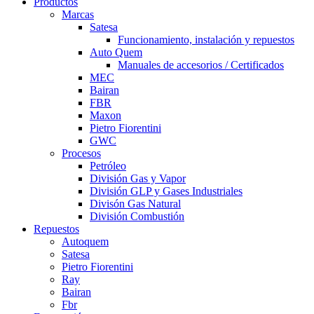
Productos
Marcas
Satesa
Funcionamiento, instalación y repuestos
Auto Quem
Manuales de accesorios / Certificados
MEC
Bairan
FBR
Maxon
Pietro Fiorentini
GWC
Procesos
Petróleo
División Gas y Vapor
División GLP y Gases Industriales
Divisón Gas Natural
División Combustión
Repuestos
Autoquem
Satesa
Pietro Fiorentini
Ray
Bairan
Fbr