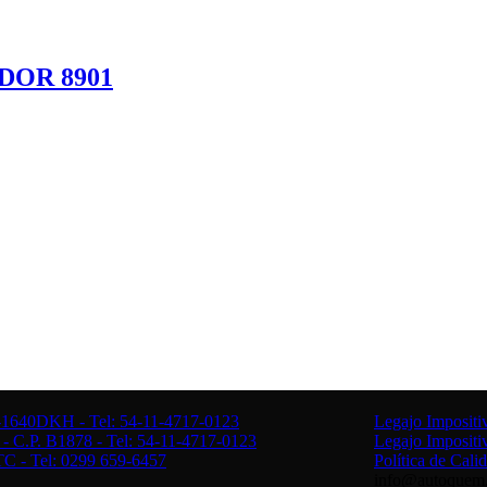
DOR 8901
 B-1640DKH - Tel: 54-11-4717-0123
Legajo Imposit
 - C.P. B1878 - Tel: 54-11-4717-0123
Legajo Imposit
C - Tel: 0299 659-6457
Política de Cali
info@autoquem