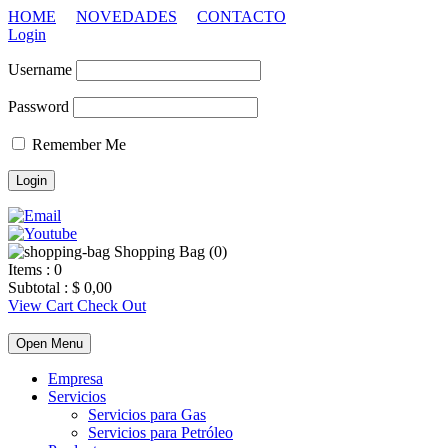
HOME
NOVEDADES
CONTACTO
Login
Username
Password
Remember Me
Shopping Bag (
0
)
Items :
0
Subtotal :
$
0,00
View Cart
Check Out
Open Menu
Empresa
Servicios
Servicios para Gas
Servicios para Petróleo