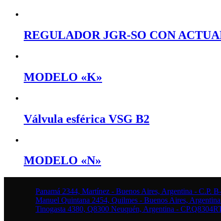
REGULADOR JGR-SO CON ACTUA
MODELO «K»
Válvula esférica VSG B2
MODELO «N»
Panamá 2344, Martínez - Buenos Aires, Argentina - C.P.
Manuel Quintana 2454, Quilmes - Buenos Aires, Argentina
Tinogasta 4380, Q8300 Neuquén, Argentina - CP.Q8304RT