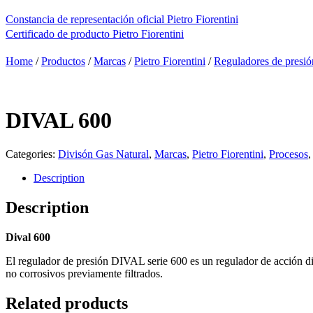
Constancia de representación oficial Pietro Fiorentini
Certificado de producto Pietro Fiorentini
Home
/
Productos
/
Marcas
/
Pietro Fiorentini
/
Reguladores de presió
DIVAL 600
Categories:
Divisón Gas Natural
,
Marcas
,
Pietro Fiorentini
,
Procesos
Description
Description
Dival 600
El regulador de presión DIVAL serie 600 es un regulador de acción dir
no corrosivos previamente filtrados.
Related products