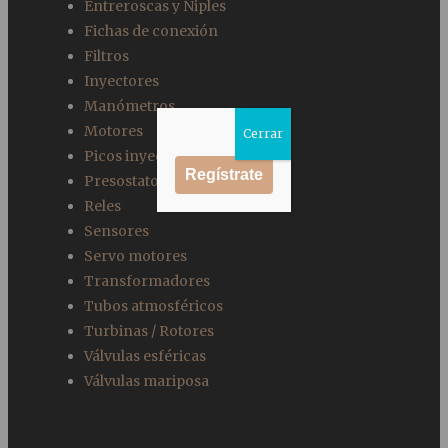
Entreroscas y Niples
Fichas de conexión
Filtros
Inyectores
Manómetros
Motores
Cerrar
Picos inyectores
Regístrate
Presostatos
Reles
Sensores
Servo motores
Transformadores
Tubos atmosféricos
Turbinas / Rotores
Válvulas esféricas
Válvulas mariposa