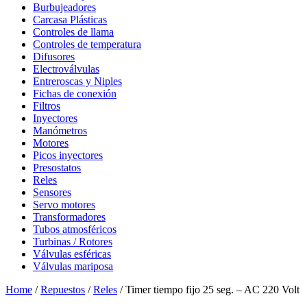
Burbujeadores
Carcasa Plásticas
Controles de llama
Controles de temperatura
Difusores
Electroválvulas
Entreroscas y Niples
Fichas de conexión
Filtros
Inyectores
Manómetros
Motores
Picos inyectores
Presostatos
Reles
Sensores
Servo motores
Transformadores
Tubos atmosféricos
Turbinas / Rotores
Válvulas esféricas
Válvulas mariposa
Home
/
Repuestos
/
Reles
/ Timer tiempo fijo 25 seg. – AC 220 Volt