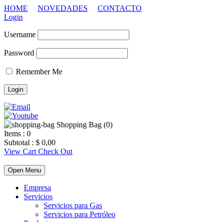
HOME
NOVEDADES
CONTACTO
Login
Username
Password
Remember Me
Shopping Bag (
0
)
Items :
0
Subtotal :
$
0,00
View Cart
Check Out
Open Menu
Empresa
Servicios
Servicios para Gas
Servicios para Petróleo