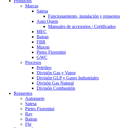
Productos
Marcas
Satesa
Funcionamiento, instalación y repuestos
Auto Quem
Manuales de accesorios / Certificados
MEC
Bairan
FBR
Maxon
Pietro Fiorentini
GWC
Procesos
Petróleo
División Gas y Vapor
División GLP y Gases Industriales
Divisón Gas Natural
División Combustión
Repuestos
Autoquem
Satesa
Pietro Fiorentini
Ray
Bairan
Fbr