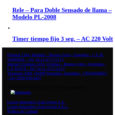
Rele – Para Doble Sensado de llama –
Modelo PL-2008
Timer tiempo fijo 3 seg. – AC 220 Volt
Panamá 2344, Martínez - Buenos Aires, Argentina - C.P. B-
1640DKH - Tel: 54-11-4717-0123
Manuel Quintana 2454, Quilmes - Buenos Aires, Argentina -
C.P. B1878 - Tel: 54-11-4717-0123
Tinogasta 4380, Q8300 Neuquén, Argentina - CP.Q8304RTC
- Tel: 0299 659-6457
AUTO-QUEM:
Más de 50 años de experiencia.
Legajo Impositivo Auto Quem S.A.
Legajo Impositivo Auto Quem S.R.L.
Política de Calidad