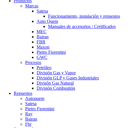
Productos
Marcas
Satesa
Funcionamiento, instalación y repuestos
Auto Quem
Manuales de accesorios / Certificados
MEC
Bairan
FBR
Maxon
Pietro Fiorentini
GWC
Procesos
Petróleo
División Gas y Vapor
División GLP y Gases Industriales
Divisón Gas Natural
División Combustión
Repuestos
Autoquem
Satesa
Pietro Fiorentini
Ray
Bairan
Fbr