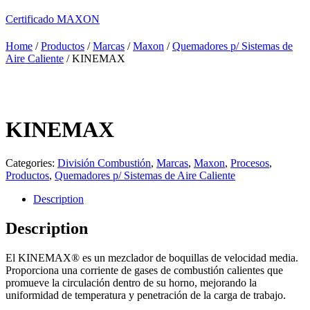
Certificado MAXON
Home
/
Productos
/
Marcas
/
Maxon
/
Quemadores p/ Sistemas de
Aire Caliente
/ KINEMAX
KINEMAX
Categories:
División Combustión
,
Marcas
,
Maxon
,
Procesos
,
Productos
,
Quemadores p/ Sistemas de Aire Caliente
Description
Description
El KINEMAX® es un mezclador de boquillas de velocidad media.
Proporciona una corriente de gases de combustión calientes que
promueve la circulación dentro de su horno, mejorando la
uniformidad de temperatura y penetración de la carga de trabajo.